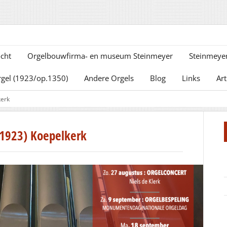
cht
Orgelbouwfirma- en museum Steinmeyer
Steinmeyer
rgel (1923/op.1350)
Andere Orgels
Blog
Links
Art
kerk
(1923) Koepelkerk