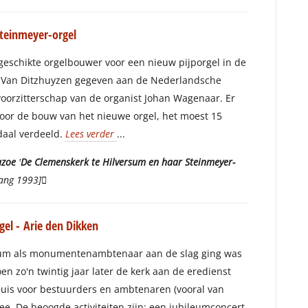
Steinmeyer-orgel
geschikte orgelbouwer voor een nieuw pijporgel in de
r Van Ditzhuyzen gegeven aan de Nederlandsche
voorzitterschap van de organist Johan Wagenaar. Er
oor de bouw van het nieuwe orgel, het moest 15
daal verdeeld.
Lees verder
...
azoe
'
De Clemenskerk te Hilversum en haar Steinmeyer-
gang 1993]􏰹
el - Arie den Dikken
rsum als monumentenambtenaar aan de slag ging was
n zo'n twintig jaar later de kerk aan de eredienst
huis voor bestuurders en ambtenaren (vooral van
. De beoogde activiteiten zijn: een jubileumconcert,