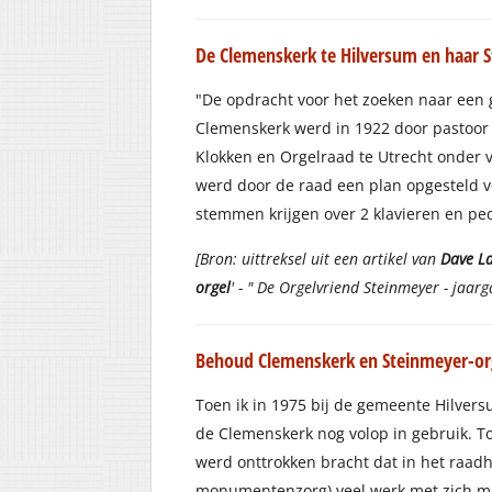
De Clemenskerk te Hilversum en haar 
"De opdracht voor het zoeken naar een 
Clemenskerk werd in 1922 door pastoo
Klokken en Orgelraad te Utrecht onder 
werd door de raad een plan opgesteld v
stemmen krijgen over 2 klavieren en pe
[Bron: uittreksel uit een artikel van
Dave L
orgel
' - " De Orgelvriend Steinmeyer - jaar
Behoud Clemenskerk en Steinmeyer-org
Toen ik in 1975 bij de gemeente Hilve
de Clemenskerk nog volop in gebruik. Toe
werd onttrokken bracht dat in het raad
monumentenzorg) veel werk met zich mee