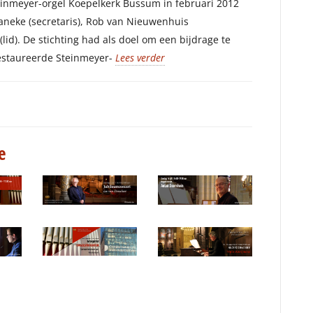
einmeyer-orgel Koepelkerk Bussum in februari 2012
 Baneke (secretaris), Rob van Nieuwenhuis
id). De stichting had als doel om een bijdrage te
restaureerde Steinmeyer-
Lees verder
je