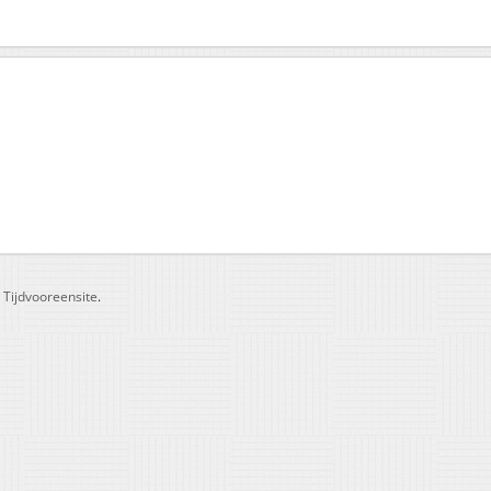
r
Tijdvooreensite
.