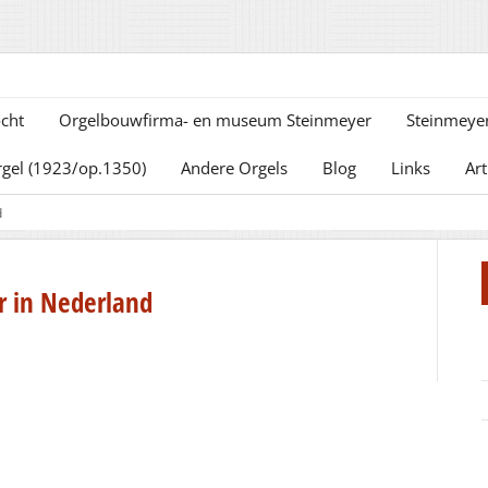
cht
Orgelbouwfirma- en museum Steinmeyer
Steinmeyer
rgel (1923/op.1350)
Andere Orgels
Blog
Links
Art
d
r in Nederland