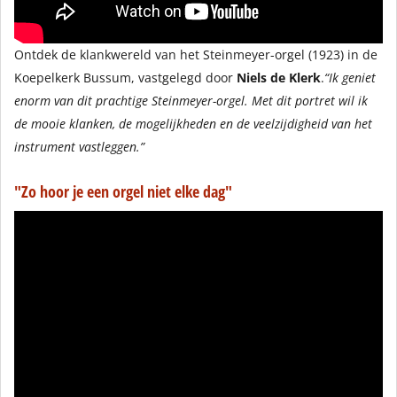
Ontdek de klankwereld van het Steinmeyer-orgel (1923) in de
Koepelkerk Bussum, vastgelegd door
Niels de Klerk
.
“Ik geniet
enorm van dit prachtige Steinmeyer-orgel. Met dit portret wil ik
de mooie klanken, de mogelijkheden en de veelzijdigheid van het
instrument vastleggen.”
"Zo hoor je een orgel niet elke dag"