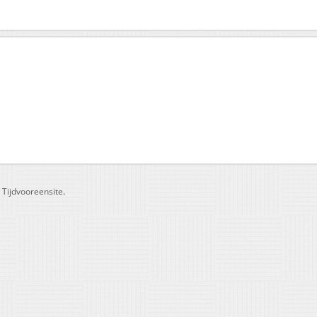
r
Tijdvooreensite
.