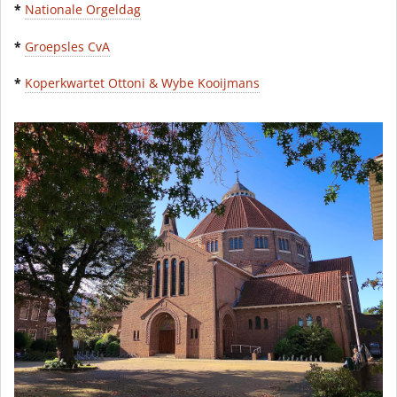
*
Nationale Orgeldag
*
Groepsles CvA
*
Koperkwartet Ottoni & Wybe Kooijmans