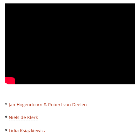
*
Jan Hogendoorn & Robert van Deelen
*
Niels de Klerk
*
Lidia Książkiewicz