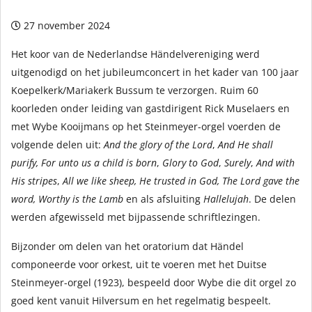
27 november 2024
Het koor van de Nederlandse Händelvereniging werd
uitgenodigd on het jubileumconcert in het kader van 100 jaar
Koepelkerk/Mariakerk Bussum te verzorgen. Ruim 60
koorleden onder leiding van gastdirigent Rick Muselaers en
met Wybe Kooijmans op het Steinmeyer-orgel voerden de
volgende delen uit:
And the glory of the Lord
,
And He shall
purify,
For unto us a child is born
,
Glory to God
,
Surely
,
And with
His stripes
,
All we like sheep, He trusted in God, The Lord gave the
word, Worthy is the Lamb
en als afsluiting
Hallelujah
. De delen
werden afgewisseld met bijpassende schriftlezingen.
Bijzonder om delen van het oratorium dat Händel
componeerde voor orkest, uit te voeren met het Duitse
Steinmeyer-orgel (1923), bespeeld door Wybe die dit orgel zo
goed kent vanuit Hilversum en het regelmatig bespeelt.