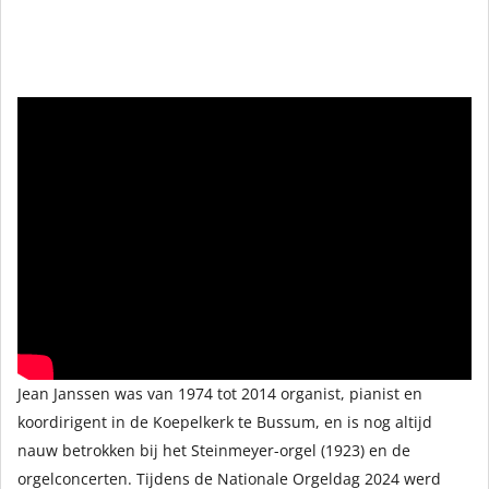
Jean Janssen was van 1974 tot 2014 organist, pianist en
koordirigent in de Koepelkerk te Bussum, en is nog altijd
nauw betrokken bij het Steinmeyer-orgel (1923) en de
orgelconcerten. Tijdens de Nationale Orgeldag 2024 werd