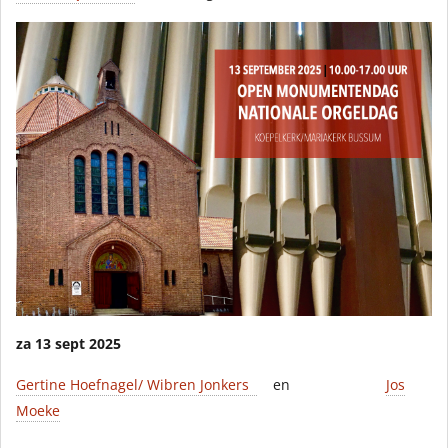
za 13 sept 2025
Gertine Hoefnagel/ Wibren Jonkers
en
Jos
Moeke