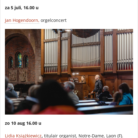
za 5 juli, 16.00
u
Jan Hogendoorn,
orgelconcert
zo 10 aug
16.00 u
Lidia Książkiewicz
,
titulair organist, Notre-Dame, Laon (F).