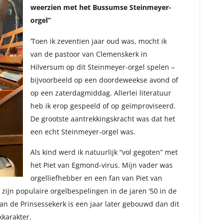
weerzien met het Bussumse Steinmeyer-
orgel”
‘Toen ik zeventien jaar oud was, mocht ik
van de pastoor van Clemenskerk in
Hilversum op dit Steinmeyer-orgel spelen –
bijvoorbeeld op een doordeweekse avond of
op een zaterdagmiddag. Allerlei literatuur
heb ik erop gespeeld of op geïmproviseerd.
De grootste aantrekkingskracht was dat het
een echt Steinmeyer-orgel was.
Als kind werd ik natuurlijk “vol gegoten” met
het Piet van Egmond-virus. Mijn vader was
orgelliefhebber en een fan van Piet van
 zijn populaire orgelbespelingen in de jaren ’50 in de
n de Prinsessekerk is een jaar later gebouwd dan dit
kkarakter.