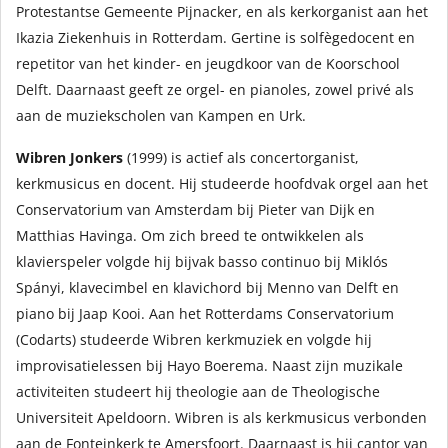
Protestantse Gemeente Pijnacker, en als kerkorganist aan het
Ikazia Ziekenhuis in Rotterdam. Gertine is solfègedocent en
repetitor van het kinder- en jeugdkoor van de Koorschool
Delft. Daarnaast geeft ze orgel- en pianoles, zowel privé als
aan de muziekscholen van Kampen en Urk.
Wibren Jonkers
(1999) is actief als concertorganist,
kerkmusicus en docent. Hij studeerde hoofdvak orgel aan het
Conservatorium van Amsterdam bij Pieter van Dijk en
Matthias Havinga. Om zich breed te ontwikkelen als
klavierspeler volgde hij bijvak basso continuo bij Miklós
Spányi, klavecimbel en klavichord bij Menno van Delft en
piano bij Jaap Kooi. Aan het Rotterdams Conservatorium
(Codarts) studeerde Wibren kerkmuziek en volgde hij
improvisatielessen bij Hayo Boerema. Naast zijn muzikale
activiteiten studeert hij theologie aan de Theologische
Universiteit Apeldoorn. Wibren is als kerkmusicus verbonden
aan de Fonteinkerk te Amersfoort. Daarnaast is hij cantor van