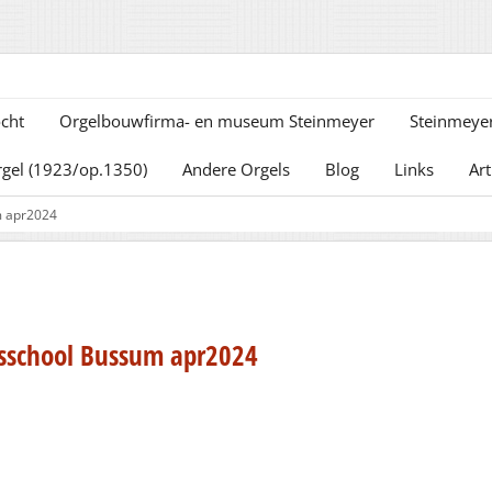
cht
Orgelbouwfirma- en museum Steinmeyer
Steinmeyer
rgel (1923/op.1350)
Andere Orgels
Blog
Links
Art
m apr2024
usschool Bussum apr2024