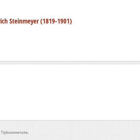
drich Steinmeyer (1819-1901)
r
Tijdvooreensite
.