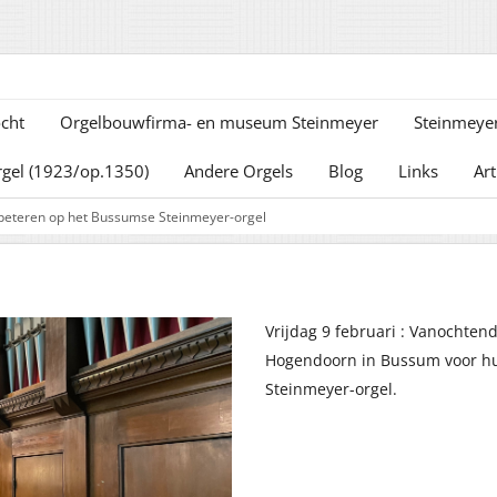
cht
Orgelbouwfirma- en museum Steinmeyer
Steinmeyer
rgel (1923/op.1350)
Andere Orgels
Blog
Links
Art
peteren op het Bussumse Steinmeyer-orgel
Vrijdag 9 februari : Vanochten
Hogendoorn in Bussum voor hun
Steinmeyer-orgel.