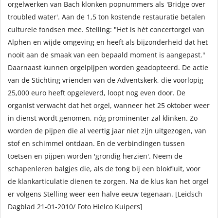
orgelwerken van Bach klonken popnummers als 'Bridge over
troubled water'. Aan de 1,5 ton kostende restauratie betalen
culturele fondsen mee. Stelling: "Het is hét concertorgel van
Alphen en wijde omgeving en heeft als bijzonderheid dat het
nooit aan de smaak van een bepaald moment is aangepast."
Daarnaast kunnen orgelpijpen worden geadopteerd. De actie
van de Stichting vrienden van de Adventskerk, die voorlopig
25,000 euro heeft opgeleverd, loopt nog even door. De
organist verwacht dat het orgel, wanneer het 25 oktober weer
in dienst wordt genomen, nóg prominenter zal klinken. Zo
worden de pijpen die al veertig jaar niet zijn uitgezogen, van
stof en schimmel ontdaan. En de verbindingen tussen
toetsen en pijpen worden 'grondig herzien'. Neem de
schapenleren balgjes die, als de tong bij een blokfluit, voor
de klankarticulatie dienen te zorgen. Na de klus kan het orgel
er volgens Stelling weer een halve eeuw tegenaan. [Leidsch
Dagblad 21-01-2010/ Foto Hielco Kuipers]