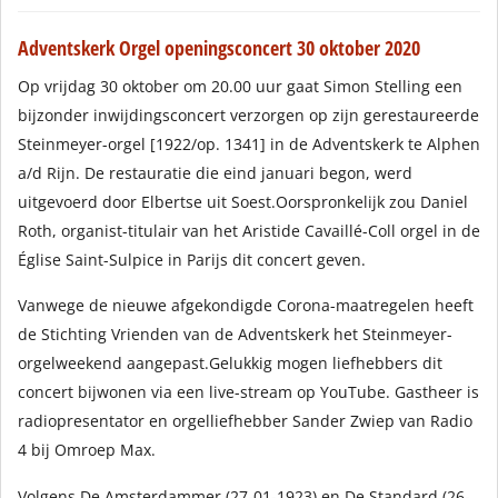
Adventskerk Orgel openingsconcert 30 oktober 2020
Op vrijdag 30 oktober om 20.00 uur gaat Simon Stelling een
bijzonder inwijdingsconcert verzorgen op zijn gerestaureerde
Steinmeyer-orgel [1922/op. 1341] in de Adventskerk te Alphen
a/d Rijn. De restauratie die eind januari begon, werd
uitgevoerd door Elbertse uit Soest.Oorspronkelijk zou Daniel
Roth, organist-titulair van het Aristide Cavaillé-Coll orgel in de
Église Saint-Sulpice in Parijs dit concert geven.
Vanwege de nieuwe afgekondigde Corona-maatregelen heeft
de Stichting Vrienden van de Adventskerk het Steinmeyer-
orgelweekend aangepast.Gelukkig mogen liefhebbers dit
concert bijwonen via een live-stream op YouTube. Gastheer is
radiopresentator en orgelliefhebber Sander Zwiep van Radio
4 bij Omroep Max.
Volgens De Amsterdammer (27-01-1923) en De Standard (26-