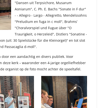
"Dansen uit Terpsichore, Musarum
Aoniarum", C. Ph. E. Bachs "Sonate in F dur"
- - Allegro - Largo - Allegretto, Mendelssohns
"Preludium en fuga in c moll", Brahms’
"Choralvorspiel und Fugue über "O
Traurigkeit, o Herzeleid", Distlers "Sonatine -
n (uit: 30 Spielstücke für die Kleinorgel)" en tot slot
d Passacaglia d-moll".
 door een aandachtig en divers publiek. Voor
n deze kerk – waaronder een 4-jarige orgelliefhebber
de organist op de foto mocht achter de speeltafel.