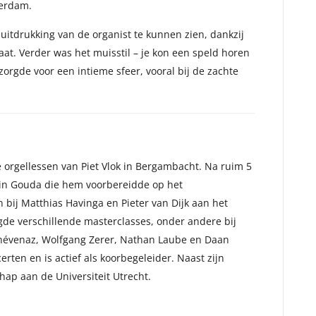
terdam.
itdrukking van de organist te kunnen zien, dankzij
aat. Verder was het muisstil – je kon een speld horen
zorgde voor een intieme sfeer, vooral bij de zachte
e orgellessen van Piet Vlok in Bergambacht. Na ruim 5
g in Gouda die hem voorbereidde op het
bij Matthias Havinga en Pieter van Dijk aan het
de verschillende masterclasses, onder andere bij
 Thévenaz, Wolfgang Zerer, Nathan Laube en Daan
erten en is actief als koorbegeleider. Naast zijn
ap aan de Universiteit Utrecht.